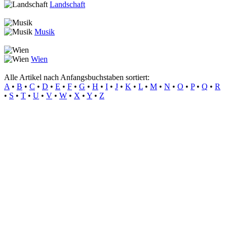
Landschaft
Musik
Wien
Alle Artikel nach Anfangsbuchstaben sortiert:
A
•
B
•
C
•
D
•
E
•
F
•
G
•
H
•
I
•
J
•
K
•
L
•
M
•
N
•
O
•
P
•
Q
•
R
•
S
•
T
•
U
•
V
•
W
•
X
•
Y
•
Z