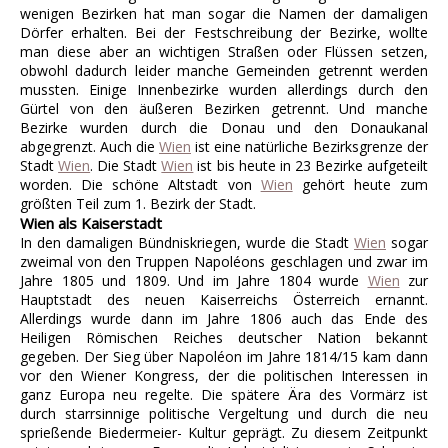
wenigen Bezirken hat man sogar die Namen der damaligen
Dörfer erhalten. Bei der Festschreibung der Bezirke, wollte
man diese aber an wichtigen Straßen oder Flüssen setzen,
obwohl dadurch leider manche Gemeinden getrennt werden
mussten. Einige Innenbezirke wurden allerdings durch den
Gürtel von den äußeren Bezirken getrennt. Und manche
Bezirke wurden durch die Donau und den Donaukanal
abgegrenzt. Auch die
Wien
ist eine natürliche Bezirksgrenze der
Stadt
Wien
. Die Stadt
Wien
ist bis heute in 23 Bezirke aufgeteilt
worden. Die schöne Altstadt von
Wien
gehört heute zum
größten Teil zum 1. Bezirk der Stadt.
Wien als Kaiserstadt
In den damaligen Bündniskriegen, wurde die Stadt
Wien
sogar
zweimal von den Truppen Napoléons geschlagen und zwar im
Jahre 1805 und 1809. Und im Jahre 1804 wurde
Wien
zur
Hauptstadt des neuen Kaiserreichs Österreich ernannt.
Allerdings wurde dann im Jahre 1806 auch das Ende des
Heiligen Römischen Reiches deutscher Nation bekannt
gegeben. Der Sieg über Napoléon im Jahre 1814/15 kam dann
vor den Wiener Kongress, der die politischen Interessen in
ganz Europa neu regelte. Die spätere Ära des Vormärz ist
durch starrsinnige politische Vergeltung und durch die neu
sprießende Biedermeier- Kultur geprägt. Zu diesem Zeitpunkt