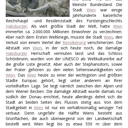
kleinste Bundesland. Die
Stadt
Wien
war einige
Jahrhunderte kaiserliche
Reichshaupt –und Residenzstadt des Fürstengeschlechts
Habsburger
. Als viert größte Stadt der Welt, hatte
Wien
immerhin ca. 2.000.000 Millionen Einwohner zu verzeichnen.
Aber nach dem Ersten Weltkriege, musste die Stadt
Wien
, den
Verlust von einem Viertel der
Bevölkerung
verschmerzen. Die
Altstadt von
Wien
, in der sich heute noch, die damalige
Habsburger
Herrschaft vermuten lässt und das Schloss
Schönbrunn, wurden von der UNESCO als Weltkulturerbe auf
die große Liste gesetzt. Aber auch der Stephansdom, sowie
der Prater gehören zu den vielen Sehenswürdigkeiten von
Wien
. Das
Wien
heute zu einer der wichtigsten und größten
Städte Europas gehört, liegt unter anderem an Ihrer
vorteilhaften Lage. Sie liegt nämlich zwischen den Alpen und
dem Wiener Becken. Die damalige Altstadt wurde damals nur
südlich der Donau errichtet, heute allerdings dehnt sich die
Stadt an beiden Seiten des Flusses stetig aus. Von dem
Stadtgebiet in
Wien
ist nur ein verhältnismäßig winziger Teil
verbaut. Denn ungefähr die Hälfte Wiens besteht aus
Grünflächen, die auch überwiegend von der Landwirtschaft
bestellt wird. Wien liegt bis zu etwa 550 m über dem