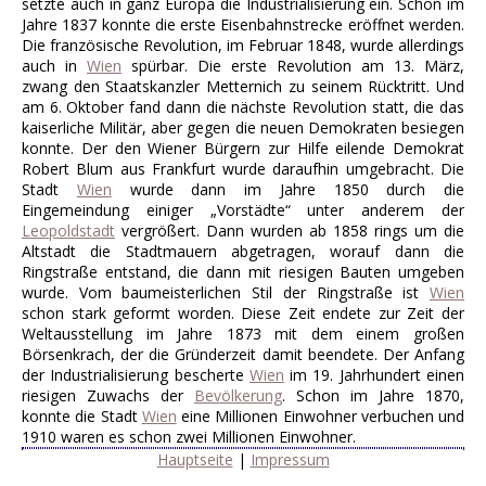
setzte auch in ganz Europa die Industrialisierung ein. Schon im
Jahre 1837 konnte die erste Eisenbahnstrecke eröffnet werden.
Die französische Revolution, im Februar 1848, wurde allerdings
auch in
Wien
spürbar. Die erste Revolution am 13. März,
zwang den Staatskanzler Metternich zu seinem Rücktritt. Und
am 6. Oktober fand dann die nächste Revolution statt, die das
kaiserliche Militär, aber gegen die neuen Demokraten besiegen
konnte. Der den Wiener Bürgern zur Hilfe eilende Demokrat
Robert Blum aus Frankfurt wurde daraufhin umgebracht. Die
Stadt
Wien
wurde dann im Jahre 1850 durch die
Eingemeindung einiger „Vorstädte“ unter anderem der
Leopoldstadt
vergrößert. Dann wurden ab 1858 rings um die
Altstadt die Stadtmauern abgetragen, worauf dann die
Ringstraße entstand, die dann mit riesigen Bauten umgeben
wurde. Vom baumeisterlichen Stil der Ringstraße ist
Wien
schon stark geformt worden. Diese Zeit endete zur Zeit der
Weltausstellung im Jahre 1873 mit dem einem großen
Börsenkrach, der die Gründerzeit damit beendete. Der Anfang
der Industrialisierung bescherte
Wien
im 19. Jahrhundert einen
riesigen Zuwachs der
Bevölkerung
. Schon im Jahre 1870,
konnte die Stadt
Wien
eine Millionen Einwohner verbuchen und
1910 waren es schon zwei Millionen Einwohner.
Hauptseite
|
Impressum