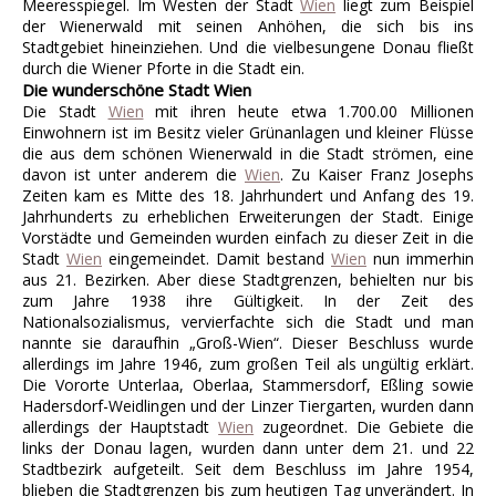
Meeresspiegel. Im Westen der Stadt
Wien
liegt zum Beispiel
der Wienerwald mit seinen Anhöhen, die sich bis ins
Stadtgebiet hineinziehen. Und die vielbesungene Donau fließt
durch die Wiener Pforte in die Stadt ein.
Die wunderschöne Stadt Wien
Die Stadt
Wien
mit ihren heute etwa 1.700.00 Millionen
Einwohnern ist im Besitz vieler Grünanlagen und kleiner Flüsse
die aus dem schönen Wienerwald in die Stadt strömen, eine
davon ist unter anderem die
Wien
. Zu Kaiser Franz Josephs
Zeiten kam es Mitte des 18. Jahrhundert und Anfang des 19.
Jahrhunderts zu erheblichen Erweiterungen der Stadt. Einige
Vorstädte und Gemeinden wurden einfach zu dieser Zeit in die
Stadt
Wien
eingemeindet. Damit bestand
Wien
nun immerhin
aus 21. Bezirken. Aber diese Stadtgrenzen, behielten nur bis
zum Jahre 1938 ihre Gültigkeit. In der Zeit des
Nationalsozialismus, vervierfachte sich die Stadt und man
nannte sie daraufhin „Groß-Wien“. Dieser Beschluss wurde
allerdings im Jahre 1946, zum großen Teil als ungültig erklärt.
Die Vororte Unterlaa, Oberlaa, Stammersdorf, Eßling sowie
Hadersdorf-Weidlingen und der Linzer Tiergarten, wurden dann
allerdings der Hauptstadt
Wien
zugeordnet. Die Gebiete die
links der Donau lagen, wurden dann unter dem 21. und 22
Stadtbezirk aufgeteilt. Seit dem Beschluss im Jahre 1954,
blieben die Stadtgrenzen bis zum heutigen Tag unverändert. In