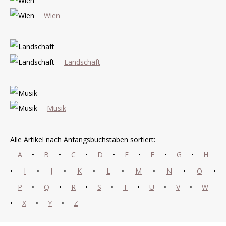
Wien
Landschaft
Musik
Alle Artikel nach Anfangsbuchstaben sortiert:
A
•
B
•
C
•
D
•
E
•
F
•
G
•
H
•
I
•
J
•
K
•
L
•
M
•
N
•
O
•
P
•
Q
•
R
•
S
•
T
•
U
•
V
•
W
•
X
•
Y
•
Z